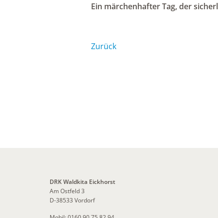
Ein märchenhafter Tag, der sicherl
Zurück
DRK Waldkita Eickhorst
Am Ostfeld 3
D-38533 Vordorf
Mobil: 0160 90 75 82 94